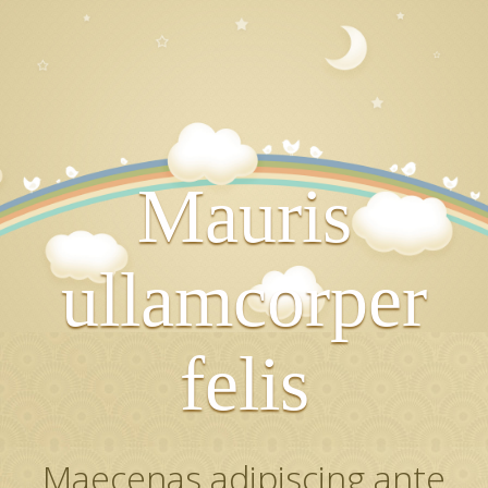
Mauris
ullamcorper
felis
Maecenas adipiscing ante